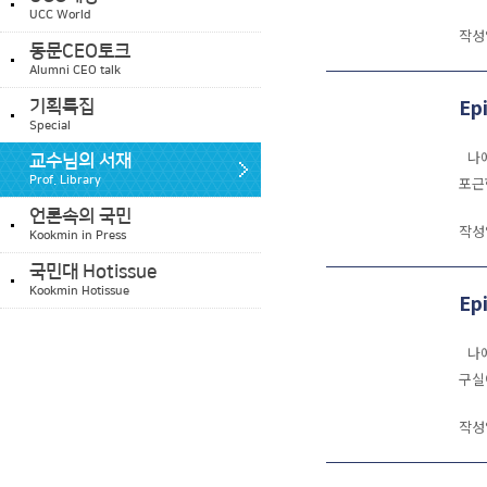
UCC World
작성
동문CEO토크
Alumni CEO talk
Ep
기획특집
Special
나에
교수님의 서재
포근
Prof. Library
언론속의 국민
작성
Kookmin in Press
국민대 Hotissue
Kookmin Hotissue
Ep
나에
구실
작성