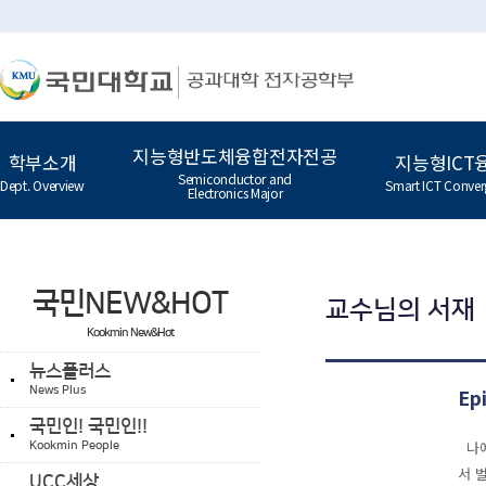
지능형반도체융합전자전공
학부소개
지능형ICT
Semiconductor and
Dept. Overview
Smart ICT Conver
Electronics Major
국민NEW&HOT
교수님의 서재
Kookmin New&Hot
뉴스플러스
Ep
News Plus
국민인! 국민인!!
나에
Kookmin People
서 
UCC세상