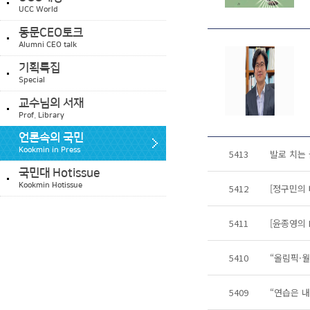
UCC World
동문CEO토크
Alumni CEO talk
기획특집
Special
교수님의 서재
Prof. Library
언론속의 국민
Kookmin in Press
5413
발로 치는 
국민대 Hotissue
Kookmin Hotissue
5412
[정구민의 
5411
[윤종영의 
5410
“올림픽·월
5409
“연습은 