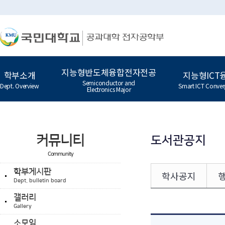
지능형반도체융합전자전공
학부소개
지능형ICT
Semiconductor and
Dept. Overview
Smart ICT Conver
Electronics Major
커뮤니티
도서관공지
Community
학부게시판
학사공지
Dept. bulletin board
갤러리
Gallery
소모임