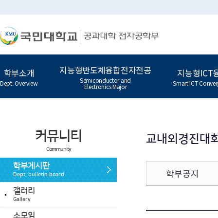
지능형반도체융합전자전공
학부소개
지능형ICT
Semiconductor and
Dept. Overview
Smart ICT Conver
Electronics Major
커뮤니티
교내외경진대
Community
학부게시판
학부공지
Dept. bulletin board
갤러리
Gallery
소모임