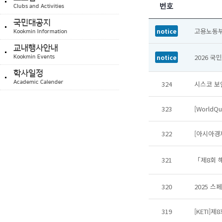
번호
Clubs and Activities
국민대공지
고용노동
notice
Kookmin Information
교내행사안내
2026 국
notice
Kookmin Events
학사일정
Academic Calender
324
시스코 보안
323
[WorldQ
322
[아시아경
321
「제8회 해동
320
2025 스
319
[KETI]