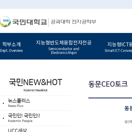
지능형반도체융합전자전공
학부소개
지능형ICT
Semiconductor and
Dept. Overview
Smart ICT Conver
Electronics Major
국민NEW&HOT
동문CEO토크
Kookmin New&Hot
뉴스플러스
동
News Plus
국민인! 국민인!!
유)
Kookmin People
UCC세상