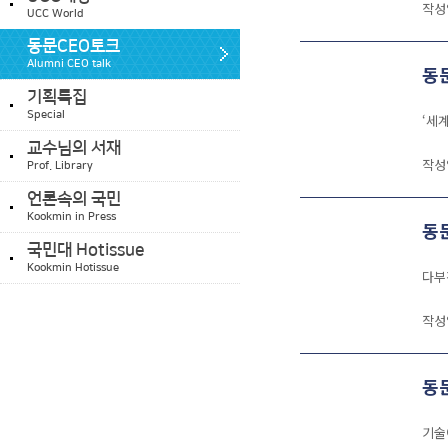
작성
UCC World
동문CEO토크
Alumni CEO talk
동
기획특집
Special
‘세
교수님의 서재
작성
Prof. Library
언론속의 국민
Kookmin in Press
동문
국민대 Hotissue
Kookmin Hotissue
다부
작성
동문
기술