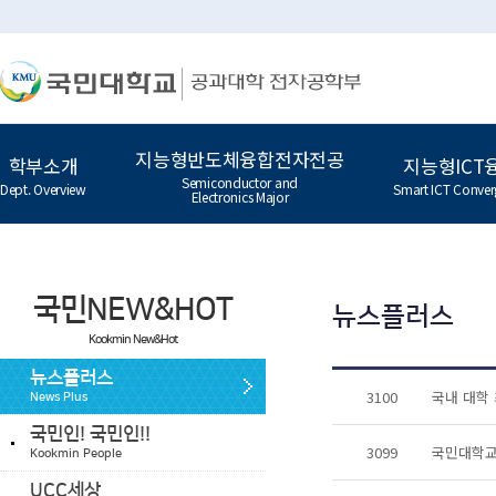
지능형반도체융합전자전공
학부소개
지능형ICT
Semiconductor and
Dept. Overview
Smart ICT Conver
Electronics Major
국민NEW&HOT
뉴스플러스
Kookmin New&Hot
뉴스플러스
3100
국내 대학 
News Plus
국민인! 국민인!!
3099
국민대학교
Kookmin People
UCC세상