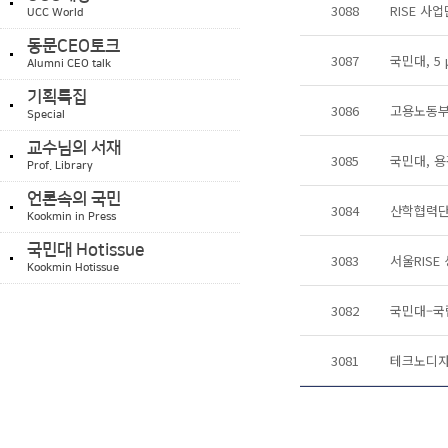
3088
RISE 사
UCC World
동문CEO토크
3087
국민대, 5
Alumni CEO talk
기획특집
3086
고용노동부
Special
교수님의 서재
3085
국민대, 용
Prof. Library
언론속의 국민
3084
산학협력단,
Kookmin in Press
국민대 Hotissue
3083
서울RIS
Kookmin Hotissue
3082
국민대–국립
3081
테크노디자인