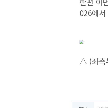
한편 이번
026에서
△ (좌측