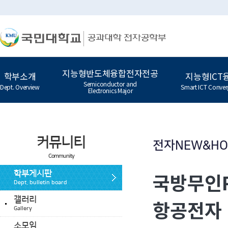
지능형반도체융합전자전공
학부소개
지능형ICT
Semiconductor and
Dept. Overview
Smart ICT Conver
Electronics Major
커뮤니티
전자NEW&H
Community
국방무인R
학부게시판
Dept. bulletin board
갤러리
항공전자 
Gallery
소모임