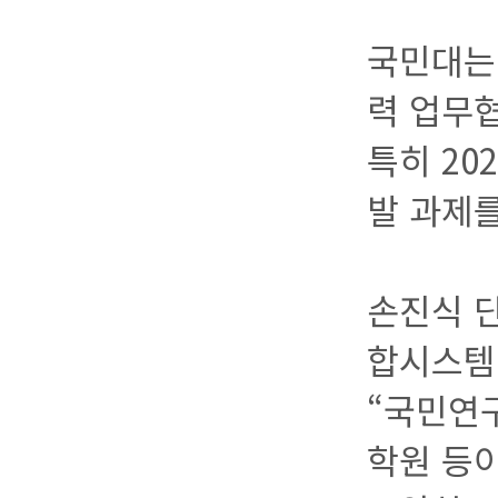
국민대는 
력 업무
특히 20
발 과제를
손진식 단
합시스템
“국민연
학원 등이