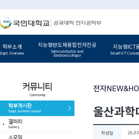
지능형반도체융합전자전공
학부소개
지능형ICT
Semiconductor and
Dept. Overview
Smart ICT Conver
Electronics Major
커뮤니티
전자NEW&H
Community
울산과학대
학부게시판
Dept. bulletin board
갤러리
Gallery
26.03
작성일
소모임