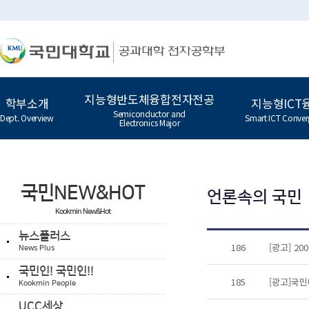
지능형반도체융합전자전공
학부소개
지능형ICT
Semiconductor and
Dept. Overview
Smart ICT Conver
Electronics Major
국민NEW&HOT
언론속의 국민
Kookmin New&Hot
뉴스플러스
186
[광고] 2
News Plus
국민인! 국민인!!
185
[광고]국
Kookmin People
UCC세상