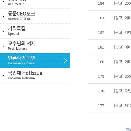
184
[광고] 2
UCC World
동문CEO토크
183
[광고] 이
Alumni CEO talk
기획특집
182
[광고] 지
Special
교수님의 서재
181
[광고] 이
Prof. Library
언론속의 국민
180
[광고] 이
Kookmin in Press
국민대 Hotissue
179
[광고] 2
Kookmin Hotissue
178
[광고] 국
177
[광고] 