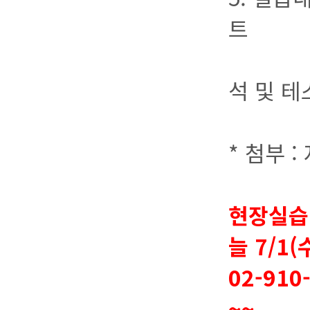
트
구현된 
석 및 테
소프트
* 첨부 
현장실습
늘 7/1
02-91
~~