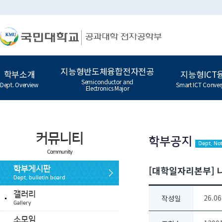
지능형반도체융합전자전공
학부소개
지능형ICT
Semiconductor and
Dept. Overview
Smart ICT Conver
Electronics Major
커뮤니티
학부공지
Dept. Not
Community
[대학일자리본부] 나
학부게시판
Dept. bulletin board
갤러리
26.06
작성일
Gallery
소모임