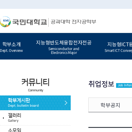
지능형반도체융합전자전공
학부소개
지능형ICT
Semiconductor and
Dept. Overview
Smart ICT Conver
Electronics Major
커뮤니티
취업정보
Job Info
Community
학부게시판
학부공지
Dept. bulletin board
갤러리
Gallery
소모임