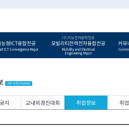
(구)지능전자공학전공
지능형ICT융합전공
모빌리티전력전자융합전공
커뮤
rt ICT Convergence Major
Mobility and Electrical
Commu
Engineering Major
보
Job Information
공지
교내외경진대회
취업정보
취