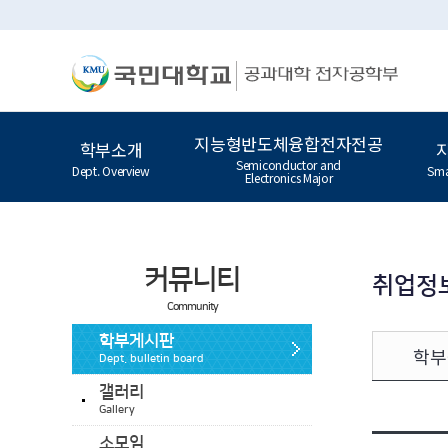
지능형반도체융합전자전공
학부소개
Semiconductor and
Dept. Overview
Sma
Electronics Major
커뮤니티
취업정
Community
학부게시판
학부
Dept. bulletin board
갤러리
Gallery
소모임