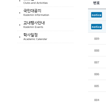
번호
Clubs and Activities
국민대공지
notice
Kookmin Information
교내행사안내
notice
Kookmin Events
학사일정
889
Academic Calender
888
887
886
885
884