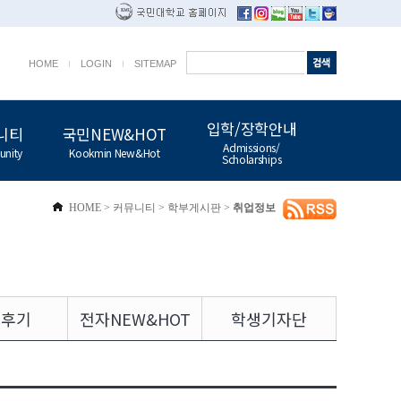
HOME
LOGIN
SITEMAP
입학/장학안내
니티
국민NEW&HOT
Admissions/
nity
Kookmin New&Hot
Scholarships
HOME
>
커뮤니티
>
학부게시판
>
취업정보
업후기
전자NEW&HOT
학생기자단