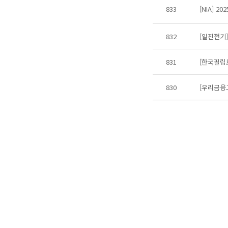
833
[NIA] 2
832
[일진전기]
831
[한국필립모
830
[우리금융그룹