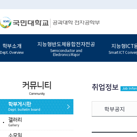
지능형반도체융합전자전공
학부소개
지능형ICT
Semiconductor and
Dept. Overview
Smart ICT Conver
Electronics Major
커뮤니티
취업정보
Job Info
Community
학부게시판
학부공지
Dept. bulletin board
갤러리
Gallery
소모임