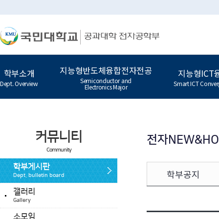
지능형반도체융합전자전공
학부소개
지능형ICT
Semiconductor and
Dept. Overview
Smart ICT Conver
Electronics Major
커뮤니티
전자NEW&H
Community
학부게시판
학부공지
Dept. bulletin board
갤러리
Gallery
소모임