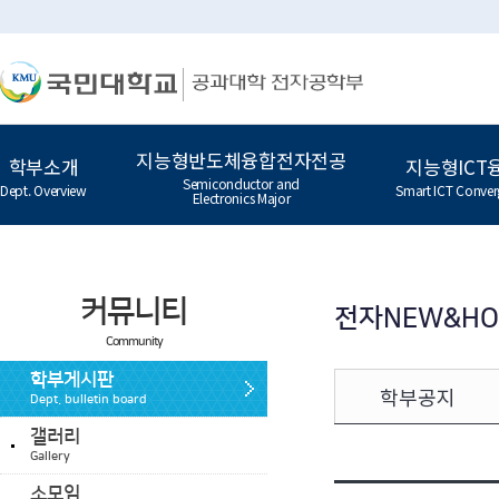
지능형반도체융합전자전공
학부소개
지능형ICT
Semiconductor and
Dept. Overview
Smart ICT Conver
Electronics Major
커뮤니티
전자NEW&H
Community
학부게시판
학부공지
Dept. bulletin board
갤러리
Gallery
소모임