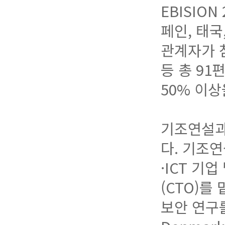
EBISIO
페인, 태국
관계자가 참
등 총 91
50% 이
기조연설과
다. 기조
·ICT 기
(CTO)를
보안 연구를