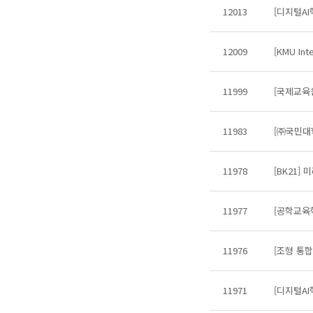
12013
[디지털AI
12009
[KMU Int
11999
[국제교육
11983
[㈜국민대학
11978
[BK21
11977
[공학교육
11976
[조형 통
11971
[디지털AI