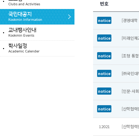
번호
Clubs and Activities
국민대공지
[경영대학
notice
Kookmin Information
교내행사안내
Kookmin Events
[미래인재
notice
학사일정
Academic Calender
[조형 통
notice
[㈜국민대학
notice
[인문·사
notice
[산학협력
notice
12021
[산학협력