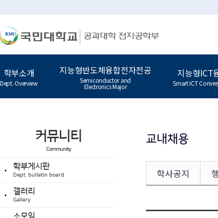
지능형반도체융합전자전공
학부소개
지능형ICT
Semiconductor and
Dept. Overview
Smart ICT Conver
Electronics Major
커뮤니티
교내채용
Community
학부게시판
학사공지
Dept. bulletin board
갤러리
Gallery
소모임