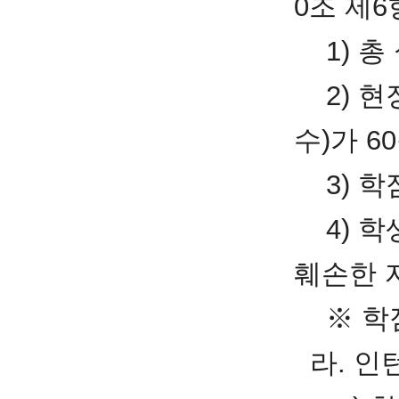
0조 제6
1) 총
2) 현
수)가 6
3) 학
4) 학
훼손한 
※ 학점 
라. 인