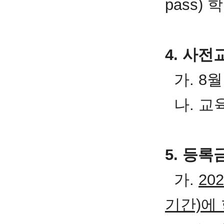
pass)
4. 사전
가. 8
나. 교육
5. 등
가.
20
기간)에