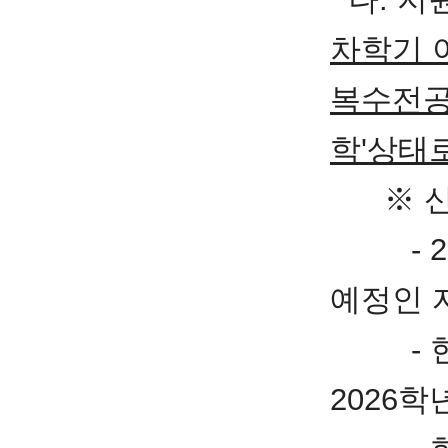
차학기 
복수전
학'상태로
※ 신
- 20
예정인 
- 현장
2026학