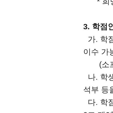
* 희망
3. 학점
가. 학점
이수 가
(소프트
나. 학
석부 등을
다. 학