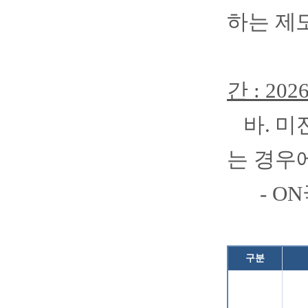
하는 제
간
: 2026
바
.
미
는 경우
- ON
구분