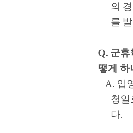
의 
를 
Q.
군휴
떻게 하
A.
입
청일
다
.