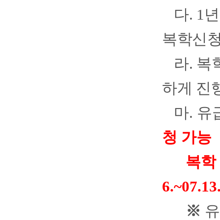
다
. 1
년
복학신청
라
.
복
하게 진
마
.
유
청 가능
복학
6.~07.13
※