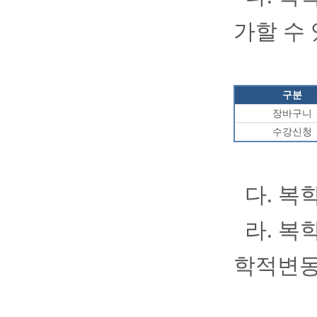
가할 수
구분
장바구니
수강신청
다
.
복
라
.
복
학적변