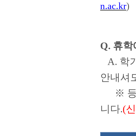
n.ac.kr
)
Q.
휴학
A.
학
안내셔
※
등
니다
.
(
신