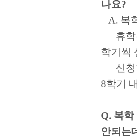
나요
?
A.
복
휴학
학기씩 
신청
8
학기 
Q.
복학
안되는데