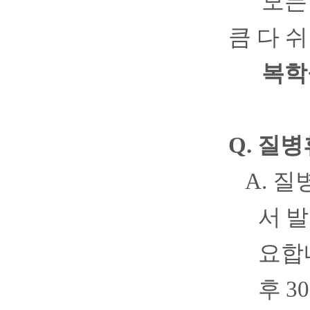
모든
큼 다 
복학
Q.
질병
A.
질
서 
요합
후
30