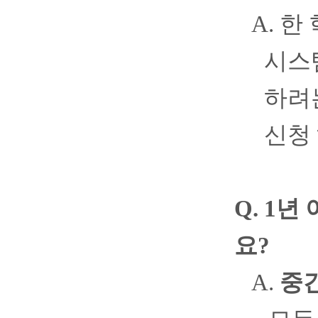
A.
한
시스
하려
신청
Q. 1
년 
요
?
A.
중