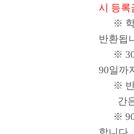
시 등록
※
학
반환됩
※
3
90
일까
※
간
※
9
합니다
.