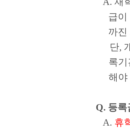
A.
재학
급이
까진
단
,
록기
해야
Q.
등록
A.
휴학