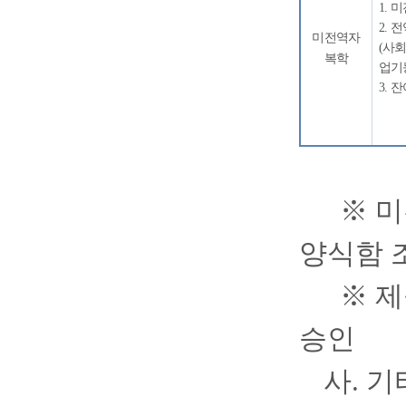
1.
미
2.
전
미전역자
(
사
복학
업기
3.
잔
※
미
양식함 
※
제
승인
사
.
기