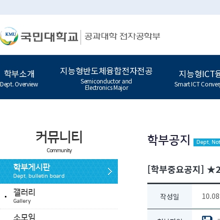
지능형반도체융합전자전공
학부소개
지능형ICT
Semiconductor and
Dept. Overview
Smart ICT Conver
Electronics Major
커뮤니티
학부공지
Dept. Not
Community
[학부중요공지] ★
학부게시판
Dept. bulletin board
갤러리
10.08
작성일
Gallery
소모임