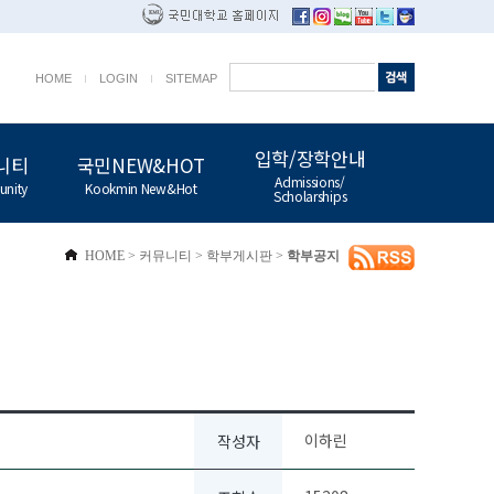
HOME
LOGIN
SITEMAP
입학/장학안내
니티
국민NEW&HOT
Admissions/
nity
Kookmin New&Hot
Scholarships
HOME
>
커뮤니티
>
학부게시판
>
학부공지
이하린
작성자