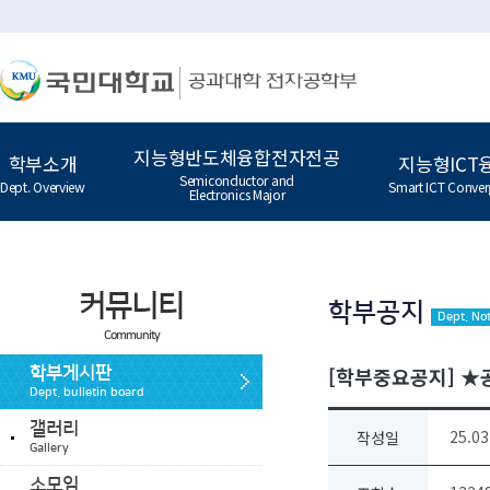
지능형반도체융합전자전공
학부소개
지능형ICT
Semiconductor and
Dept. Overview
Smart ICT Conver
Electronics Major
커뮤니티
학부공지
Dept. Not
Community
[학부중요공지] ★
학부게시판
Dept. bulletin board
갤러리
25.03
작성일
Gallery
소모임