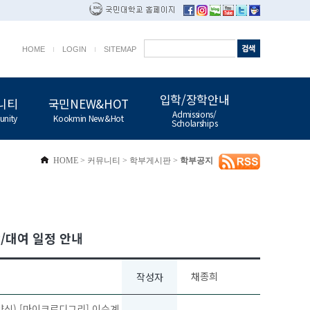
HOME
LOGIN
SITEMAP
입학/장학안내
니티
국민NEW&HOT
Admissions/
nity
Kookmin New&Hot
Scholarships
HOME
>
커뮤니티
>
학부게시판
>
학부공지
/대여 일정 안내
채종희
작성자
양식) [마이크로디그리] 이수계