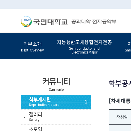
지능형반도체융합전자전공
학부소개
Semiconductor and
Dept. Overview
Sma
Electronics Major
커뮤니티
학부공
Community
[차세대통
학부게시판
Dept. bulletin board
갤러리
작성일
Gallery
소모임