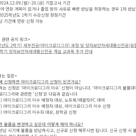
 2024.12.09.(월)~20.(금) 기말고사 기간
여 연장 계획이 없거나 졸업 등의 사유로 빠른 반납을 희망하는 경우 1차 반납
: 2025학년도 1학기 수강신청 정정기간
납 기간에 연장 신청 가능
 관련 공지 링크>
학년도
2
학기
]
세부전공
(
마이크로디그리
)
과정 및 양자보안차세대통신전공
(
융
학기 양자보안차세대통신전공 개설 교과목 추가 안내
하는 질문>
번에 신청하면 마이크로디그리 신청이 된건가요
?
 하는 신청은 ‘마이크로디그리 이수’ 신청이 아닙니다. ‘마이크로디그리 물품대
디그리와 관련한 ‘신청’은 다음과 같습니다
) 마이크로디그리 이수 예정자 대상, 노트북/태블릿PC 대여
) 마이크로디그리 이수 예정자 대상, 마이크로디그리 이수 신청
) 마이크로디그리 이수자 대상, 장학금 신청
여한 물품을 변경하고 싶은데 어떻게 해야 하나요
?
 반납 시기에 물품을 반납하시고, 신규로 신청 해주시면 됩니다. 신규 신청 시 