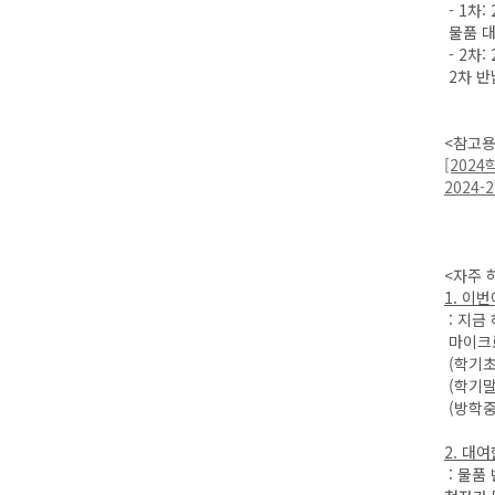
- 1차:
물품 대
- 2차
2차 반
<참고용
[2024
2024-2
<자주 
1. 이
: 지금
마이크로
(학기초
(학기말
(방학중
2. 대
: 물품