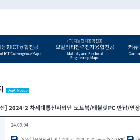
(구)지능전자공학전공
지능형ICT융합전공
모빌리티전력전자융합전공
커뮤
rt ICT Convergence Major
Mobility and Electrical
Commu
Engineering Major
지
Dept. Notice
신] 2024-2 차세대통신사업단 노트북/태블릿PC 반납/연장
24.09.04
(양식) [융합전공] 이수계획서_학번_이름.hwp (87.0
KB
)
(