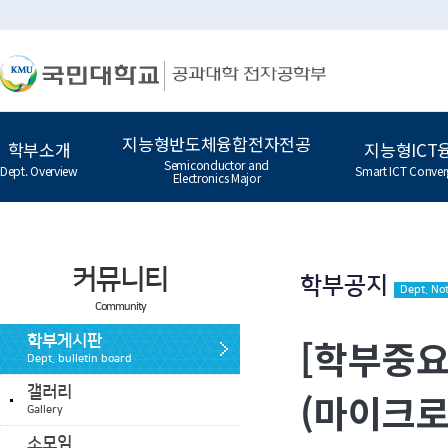
지능형반도체융합전자전공
학부소개
지능형ICT
Semiconductor and
Dept. Overview
Smart ICT Conver
Electronics Major
커뮤니티
학부공지
Dept. Not
Community
[학부중요
학부게시판
Dept. bulletin board
갤러리
(마이크로
Gallery
소모임