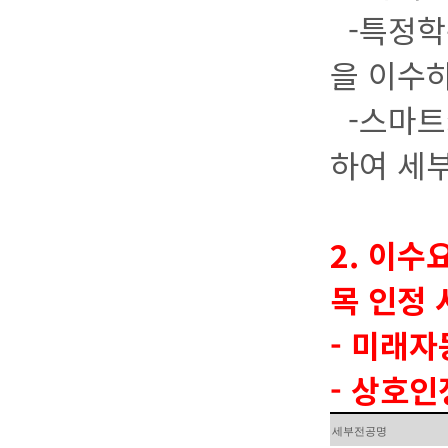
-특정학
을 이수하
-스마트
하여 세
2. 이수
목 인정
- 미래
- 상호
세부전공명