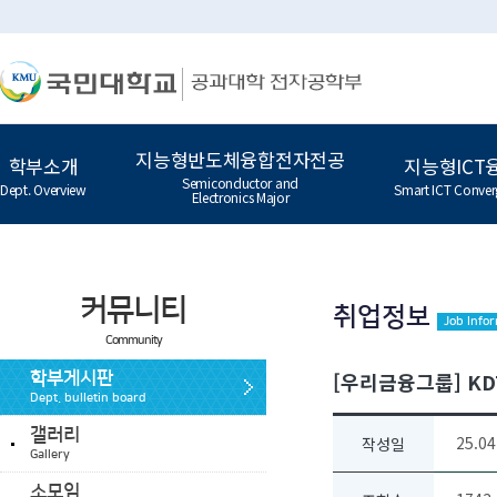
지능형반도체융합전자전공
학부소개
지능형ICT
Semiconductor and
Dept. Overview
Smart ICT Conver
Electronics Major
커뮤니티
취업정보
Job Info
Community
[우리금융그룹] KDT
학부게시판
Dept. bulletin board
갤러리
25.04
작성일
Gallery
소모임