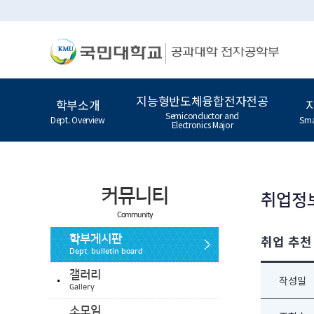
지능형반도체융합전자전공
학부소개
Semiconductor and
Dept. Overview
Sma
Electronics Major
커뮤니티
취업정
Community
취업 추천 
학부게시판
Dept. bulletin board
갤러리
작성일
Gallery
소모임