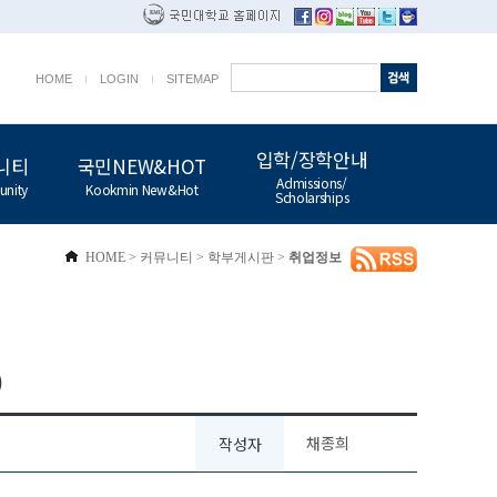
HOME
LOGIN
SITEMAP
입학/장학안내
니티
국민NEW&HOT
Admissions/
nity
Kookmin New&Hot
Scholarships
HOME
>
커뮤니티
>
학부게시판
>
취업정보
)
채종희
작성자