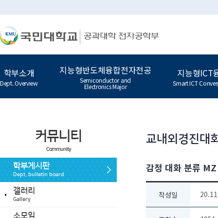
지능형반도체융합전자전공
학부소개
지능형ICT
Semiconductor and
Dept. Overview
Smart ICT Conver
Electronics Major
커뮤니티
교내외경진대
Community
감정 대화 분류 MZ
학부게시판
Dept. bulletin board
갤러리
20.11
작성일
Gallery
소모임