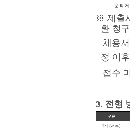
문 의 처
※
제출
환 청
채용서
정 이후
접수 
3.
전형 
구분
1
차
(
서류
)