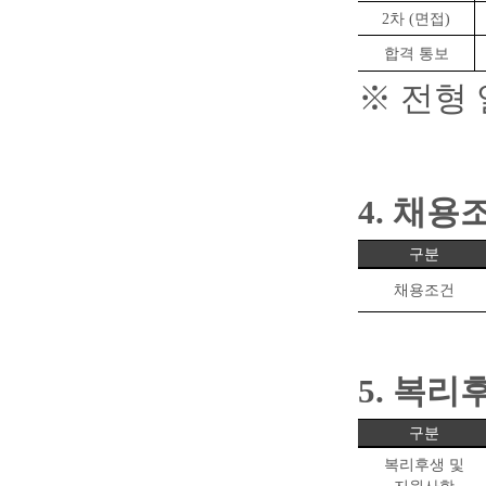
2
차
(
면접
)
합격 통보
※
전형 
4.
채용
구분
채용조건
5.
복리후
구분
복리후생 및