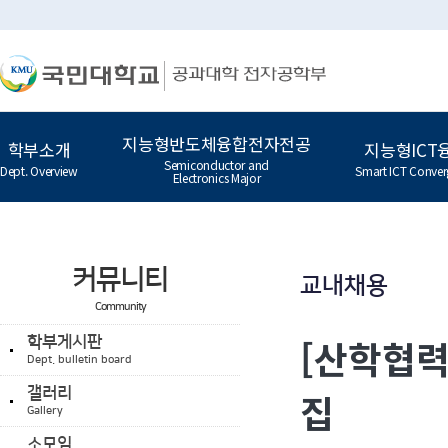
지능형반도체융합전자전공
학부소개
지능형ICT
Semiconductor and
Dept. Overview
Smart ICT Conver
Electronics Major
커뮤니티
교내채용
Community
[산학협력
학부게시판
Dept. bulletin board
갤러리
집
Gallery
소모임