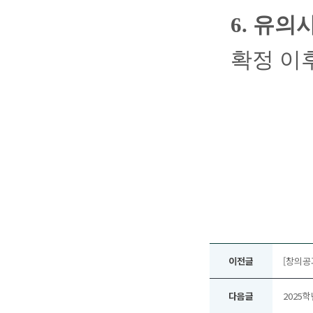
6.
유의
확정 이
이전글
[창의공
다음글
2025