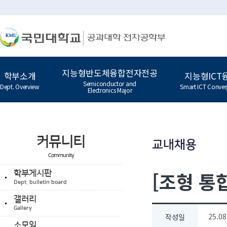
지능형반도체융합전자전공
학부소개
지능형ICT
Semiconductor and
Dept. Overview
Smart ICT Conver
Electronics Major
커뮤니티
교내채용
Community
[조형 통
학부게시판
Dept. bulletin board
갤러리
Gallery
25.08
작성일
소모임