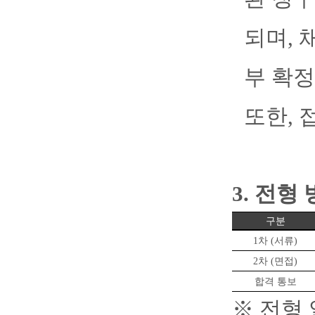
되며
,
부 확정
또한
,
3.
전형 
구분
1
차
(
서류
)
2
차
(
면접
)
합격 통보
※
전형 