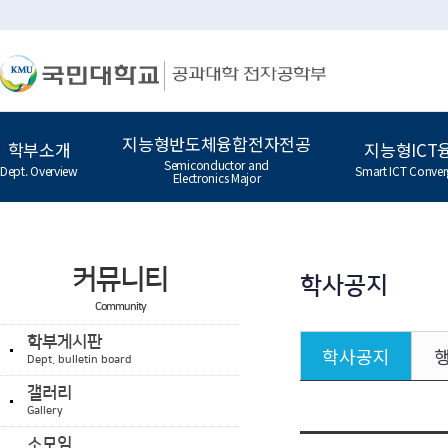
지능형반도체융합전자전공
학부소개
지능형ICT
Semiconductor and
Dept. Overview
Smart ICT Conver
Electronics Major
커뮤니티
학사공지
Community
학부게시판
학사공지
Dept. bulletin board
갤러리
Gallery
소모임