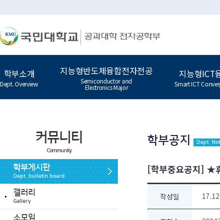
지능형반도체융합전자전공
학부소개
지능형ICT
Semiconductor and
Dept. Overview
Smart ICT Conver
Electronics Major
커뮤니티
학부공지
Dept. Not
Community
[학부중요공지] ★휴
학부게시판
Dept. bulletin board
갤러리
17.12
작성일
Gallery
소모임