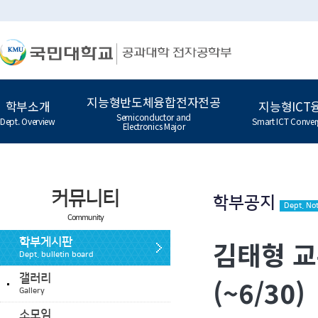
지능형반도체융합전자전공
학부소개
지능형ICT
Semiconductor and
Dept. Overview
Smart ICT Conver
Electronics Major
커뮤니티
학부공지
Dept. Not
Community
김태형 
학부게시판
Dept. bulletin board
갤러리
(~6/30)
Gallery
소모임