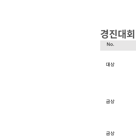
★2
경진대회
No.
대상
금상
금상