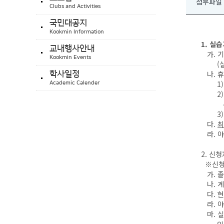
첨부파일
Clubs and Activities
국민대공지
Kookmin Information
1. 실습기
교내행사안내
가. 기
Kookmin Events
(실습기
나. 휴
학사일정
1) 1
Academic Calender
2) 예
유급
3) 
다.
최
라. 야
2. 신
※신청
가. 졸
나. 계
다. 현
라. 야
마. 실