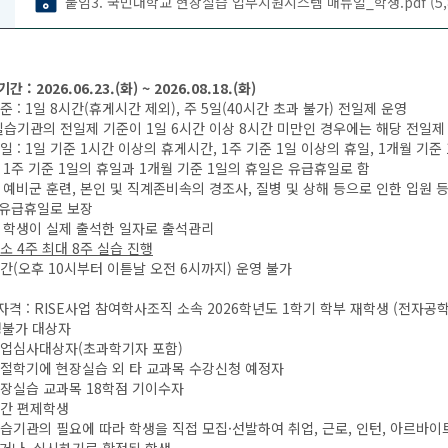
붙임3. 국민대학교 현장실습 업무지원시스템 매뉴얼_학생.pdf (5,8
간 : 2026.06.23.(화) ~ 2026.08.18.(화)
준 : 1일 8시간(휴게시간 제외), 주 5일(40시간 초과 불가) 전일제 운영
관의 전일제 기준이 1일 6시간 이상 8시간 미만인 경우에는 해당 전일제 
일 : 1일 기준 1시간 이상의 휴게시간, 1주 기준 1일 이상의 휴일, 1개월 기준
주 기준 1일의 휴일과 1개월 기준 1일의 휴일은 유급휴일로 함
비군 훈련, 본인 및 직계존비속의 경조사, 질병 및 상해 등으로 인한 입원 
휴일로 보장
학생이 실제 출석한 일자로 출석관리
소 4
주 최대 8주 실습 진행
간(오후 10시부터 이튿날 오전 6시까지) 운영 불가
청자격 : RISE사업 참여학사조직 소속 2026학년도 1학기 학부 재학생 (전자공학
불가 대상자
업심사대상자(초과학기자 포함)
절학기에 현장실습 외 타 교과목 수강신청 예정자
장실습 교과목 18학점 기이수자
간 편제학생
습기관의 필요에 따라 학생을 직접 모집·선발하여 취업, 근로, 인턴, 아르바