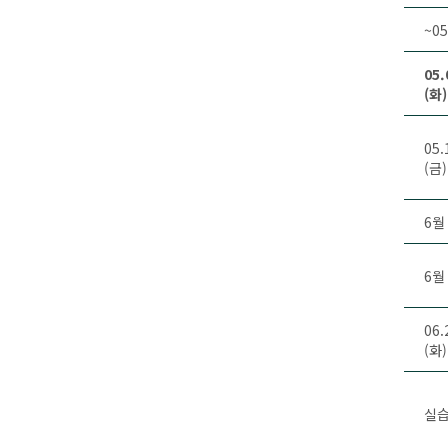
~05
05.
(화)
05.
(금)
6월
6월
06.
(화)
실습