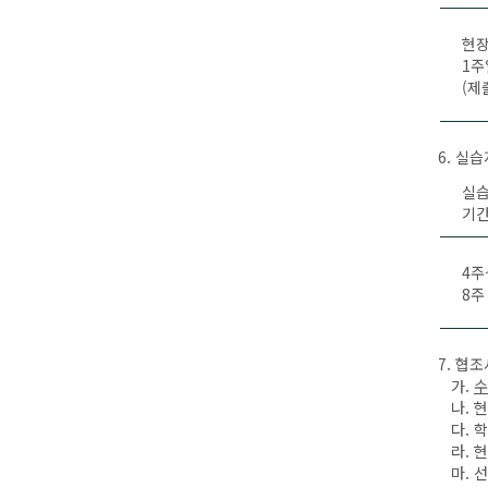
현장
1주
(제
6. 실
실
기
4주
8주
7. 협
가.
수
나. 
다. 학
라. 현
마. 선