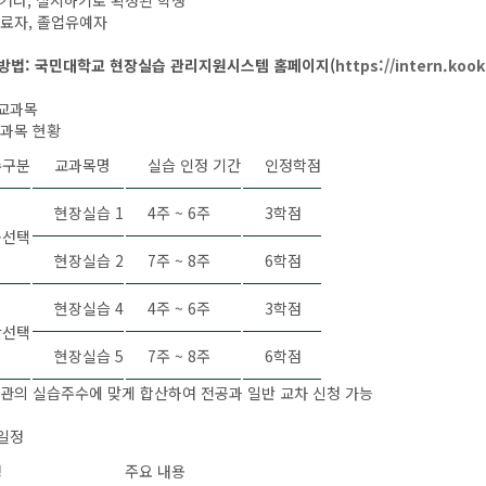
, 실시하기로 확정된 학생
료자, 졸업유예자
청방법: 국민대학교 현장실습 관리지원시스템 홈페이지(
https://intern.koo
영교과목
과목 현황
수구분
교과목명
실습 인정 기간
인정학점
현장실습 1
4주 ~ 6주
3학점
공선택
현장실습 2
7주 ~ 8주
6학점
현장실습 4
4주 ~ 6주
3학점
반선택
현장실습 5
7주 ~ 8주
6학점
관의 실습주수에 맞게 합산하여 전공과 일반 교차 신청 가능
요일정
정
주요 내용