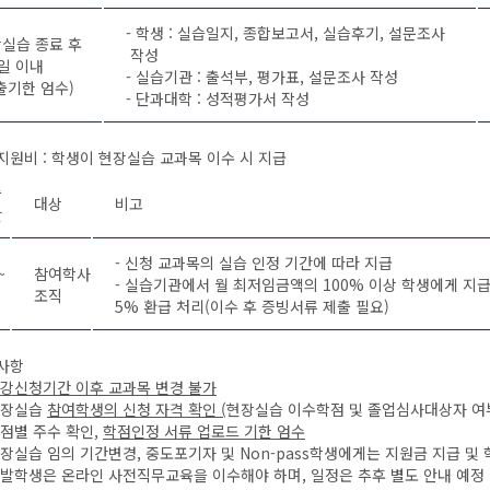
- 학생 : 실습일지, 종합보고서, 실습후기, 설문조사
실습 종료 후
작성
일 이내
- 실습기관 : 출석부, 평가표, 설문조사 작성
출기한 엄수)
- 단과대학 : 성적평가서 작성
습지원비 : 학생이 현장실습 교과목 이수 시 지급
습
대상
비고
간
- 신청 교과목의 실습 인정 기간에 따라 지급
~
참여학사
- 실습기관에서 월 최저임금액의 100% 이상 학생에게 지급
조직
5% 환급 처리(이수 후 증빙서류 제출 필요)
조사항
강신청기간 이후 교과목 변경 불가
현장실습
참여학생의 신청 자격 확인
(
현장실습 이수학점 및 졸업심사대상자 여부
점별 주수 확인,
학점인정 서류 업로드 기한 엄수
장실습 임의 기간변경, 중도포기자 및 Non-pass학생에게는 지원금 지급 및
발학생은 온라인 사전직무교육을 이수해야 하며, 일정은 추후 별도 안내 예정