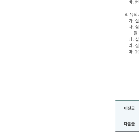
바. 현
8. 유
가. 
나. 
월 최
다. 실
라. 실
마. 2
이전글
다음글