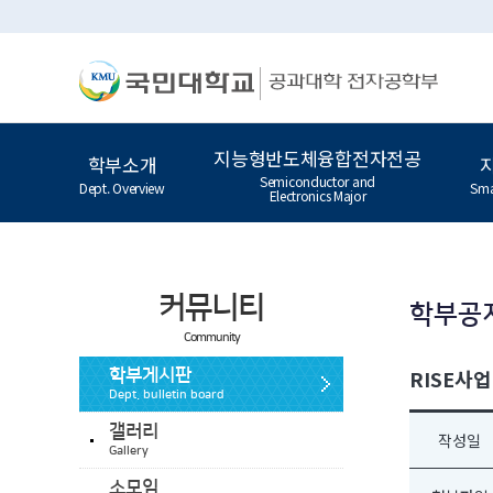
지능형반도체융합전자전공
학부소개
Semiconductor and
Dept. Overview
Sma
Electronics Major
커뮤니티
학부공
Community
RISE사업
학부게시판
Dept. bulletin board
갤러리
작성일
Gallery
소모임