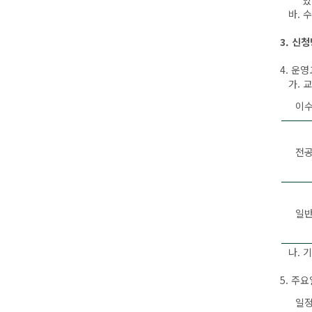
있거나
바. 수
3. 신
4. 운
가. 교
이
전
일
나. 기
5. 주
일