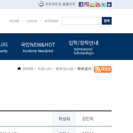
HOME
LOGIN
SITEMAP
입학/장학안내
니티
국민NEW&HOT
Admissions/
nity
Kookmin New&Hot
Scholarships
HOME
>
커뮤니티
>
학부게시판
>
학부공지
김민희
작성자