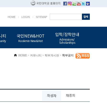
HOME
LOGIN
SITEMAP
입학/장학안내
니티
국민NEW&HOT
Admissions/
nity
Kookmin New&Hot
Scholarships
HOME
>
커뮤니티
>
학부게시판
>
학부공지
채종희
작성자