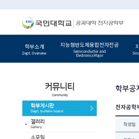
지능형반도체융합전자전공
학부소개
Semiconductor and
Dept. Overview
Sma
Electronics Major
커뮤니티
학부공
Community
전자공학부
학부게시판
Dept. bulletin board
갤러리
작성일
Gallery
소모임