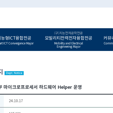
(구)지능전자공학전공
지능형ICT융합전공
모빌리티전력전자융합전공
커뮤
rt ICT Convergence Major
Mobility and Electrical
Commu
Engineering Major
지
Dept. Notice
 마이크로프로세서 하드웨어 Helper 운영
24.10.17