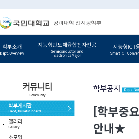
지능형반도체융합전자전공
학부소개
지능형ICT
Semiconductor and
Dept. Overview
Smart ICT Conver
Electronics Major
커뮤니티
학부공지
Dept. Not
Community
[학부중요
학부게시판
Dept. bulletin board
갤러리
안내★
Gallery
소모임